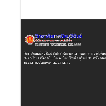
วิทยาลัยเทคนิคบุรีรัมย์ สังกัดสํานักงานคณะกรรมการการอาชีวศึก
322 ถ.จิระ อ.เมือง ต.ในเมือง อ.เมืองบุรีรัมย์ จ.บุรีรัมย์ 31000โทรศัพท
044-611079 โทรสาร: 044- 611472