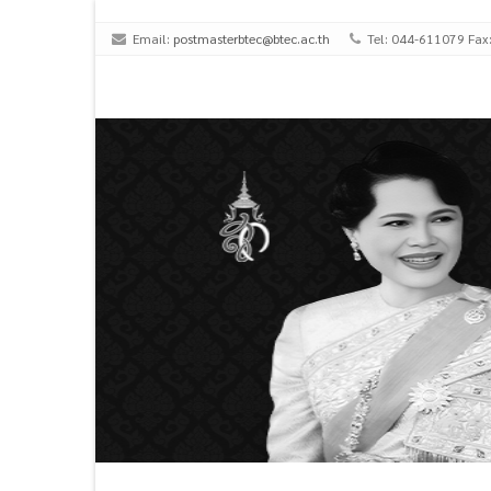
Email:
postmasterbtec@btec.ac.th
Tel: 044-611079 Fax