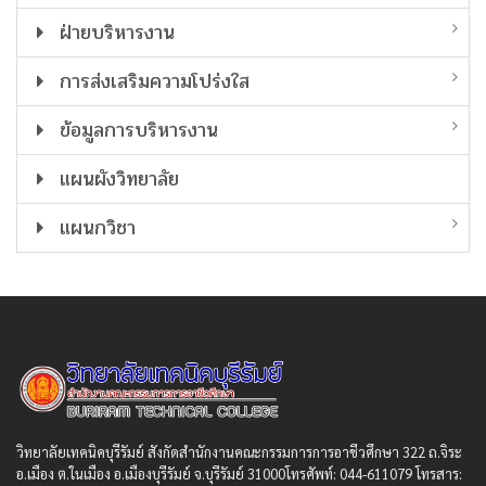
ฝ่ายบริหารงาน
การส่งเสริมความโปร่งใส
ข้อมูลการบริหารงาน
แผนผังวิทยาลัย
แผนกวิชา
วิทยาลัยเทคนิคบุรีรัมย์ สังกัดสํานักงานคณะกรรมการการอาชีวศึกษา 322 ถ.จิระ
อ.เมือง ต.ในเมือง อ.เมืองบุรีรัมย์ จ.บุรีรัมย์ 31000โทรศัพท์: 044-611079 โทรสาร: