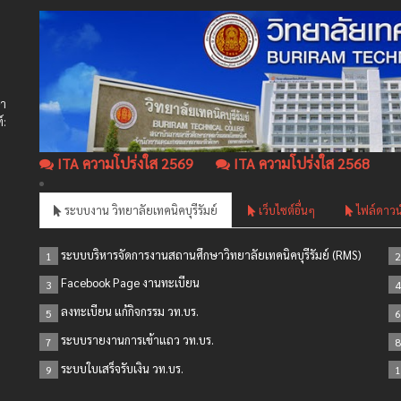
ษา
์:
ITA ความโปร่งใส 2569
ITA ความโปร่งใส 2568
ระบบงาน วิทยาลัยเทคนิคบุรีรัมย์
เว็บไซต์อื่นๆ
ไฟล์ดาวน
ระบบบริหารจัดการงานสถานศึกษาวิทยาลัยเทคนิคบุรีรัมย์ (RMS)
1
2
Facebook Page งานทะเบียน
3
4
ลงทะเบียน แก้กิจกรรม วท.บร.
5
6
ระบบรายงานการเข้าแถว วท.บร.
7
8
ระบบใบเสร็จรับเงิน วท.บร.
9
1