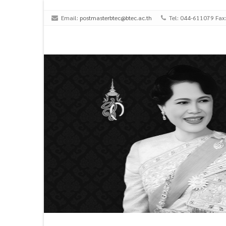
Email:
postmasterbtec@btec.ac.th
Tel: 044-611079 Fax