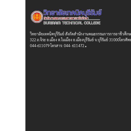
วิทยาลัยเทคนิคบุรีรัมย์ สังกัดสํานักงานคณะกรรมการการอาชีวศึก
322 ถ.จิระ อ.เมือง ต.ในเมือง อ.เมืองบุรีรัมย์ จ.บุรีรัมย์ 31000โทรศัพท
044-611079 โทรสาร: 044- 611472