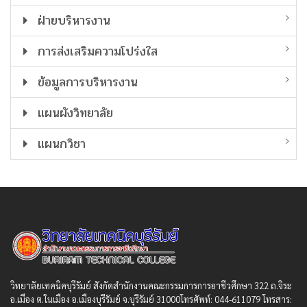
ฝ่ายบริหารงาน
การส่งเสริมความโปร่งใส
ข้อมูลการบริหารงาน
แผนผังวิทยาลัย
แผนกวิชา
วิทยาลัยเทคนิคบุรีรัมย์ สังกัดสํานักงานคณะกรรมการการอาชีวศึกษา 322 ถ.จิระ
อ.เมือง ต.ในเมือง อ.เมืองบุรีรัมย์ จ.บุรีรัมย์ 31000โทรศัพท์: 044-611079 โทรสาร: