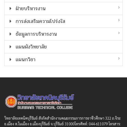
ฝ่ายบริหารงาน
การส่งเสริมความโปร่งใส
ข้อมูลการบริหารงาน
แผนผังวิทยาลัย
แผนกวิชา
วิทยาลัยเทคนิคบุรีรัมย์ สังกัดสํานักงานคณะกรรมการการอาชีวศึกษา 322 ถ.จิระ
อ.เมือง ต.ในเมือง อ.เมืองบุรีรัมย์ จ.บุรีรัมย์ 31000โทรศัพท์: 044-611079 โทรสาร: