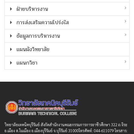
ฝ่ายบริหารงาน
การส่งเสริมความโปร่งใส
ข้อมูลการบริหารงาน
แผนผังวิทยาลัย
แผนกวิชา
วิทยาลัยเทคนิคบุรีรัมย์ สังกัดสํานักงานคณะกรรมการการอาชีวศึกษา 322 ถ.จิระ
อ.เมือง ต.ในเมือง อ.เมืองบุรีรัมย์ จ.บุรีรัมย์ 31000โทรศัพท์: 044-611079 โทรสาร: