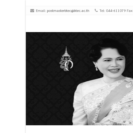
Email:
postmasterbtec@btec.ac.th
Tel: 044-611079 Fax