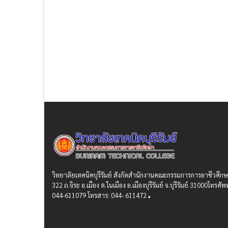
วิทยาลัยเทคนิคบุรีรัมย์ สังกัดสํานักงานคณะกรรมการการอาชีวศึก
322 ถ.จิระ อ.เมือง ต.ในเมือง อ.เมืองบุรีรัมย์ จ.บุรีรัมย์ 31000โทรศัพท
044-611079 โทรสาร: 044- 611472