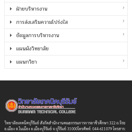
ฝ่ายบริหารงาน
การส่งเสริมความโปร่งใส
ข้อมูลการบริหารงาน
แผนผังวิทยาลัย
แผนกวิชา
วิทยาลัยเทคนิคบุรีรัมย์ สังกัดสํานักงานคณะกรรมการการอาชีวศึกษา 322 ถ.จิระ
อ.เมือง ต.ในเมือง อ.เมืองบุรีรัมย์ จ.บุรีรัมย์ 31000โทรศัพท์: 044-611079 โทรสาร: