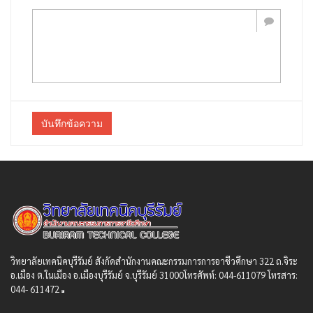
บันทึกข้อความ
วิทยาลัยเทคนิคบุรีรัมย์ สังกัดสํานักงานคณะกรรมการการอาชีวศึกษา 322 ถ.จิระ
อ.เมือง ต.ในเมือง อ.เมืองบุรีรัมย์ จ.บุรีรัมย์ 31000โทรศัพท์: 044-611079 โทรสาร:
044- 611472