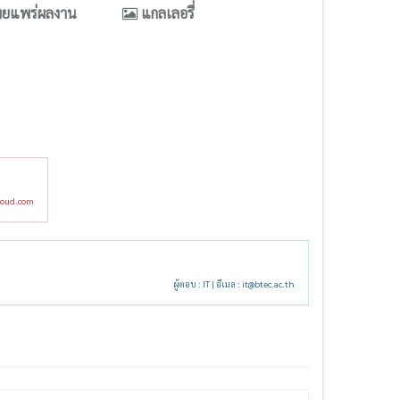
ผยแพร่ผลงาน
แกลเลอรี่
loud.com
ผู้ตอบ : IT | อีเมล :
it@btec.ac.th