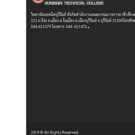
วิทยาลัยเทคนิคบุรีรัมย์ สังกัดสํานักงานคณะกรรมการการอาชีวศึก
322 ถ.จิระ อ.เมือง ต.ในเมือง อ.เมืองบุรีรัมย์ จ.บุรีรัมย์ 31000โทรศัพท
044-611079 โทรสาร: 044- 611472
2019 © All Rights Reserved.