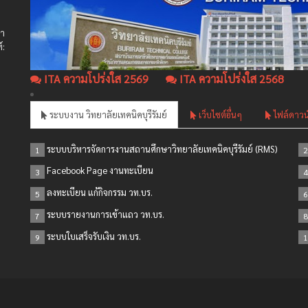
ษา
์:
ITA ความโปร่งใส 2569
ITA ความโปร่งใส 2568
ระบบงาน วิทยาลัยเทคนิคบุรีรัมย์
เว็บไซต์อื่นๆ
ไฟล์ดาวน
ระบบบริหารจัดการงานสถานศึกษาวิทยาลัยเทคนิคบุรีรัมย์ (RMS)
1
2
Facebook Page งานทะเบียน
3
4
ลงทะเบียน แก้กิจกรรม วท.บร.
5
6
ระบบรายงานการเข้าแถว วท.บร.
7
8
ระบบใบเสร็จรับเงิน วท.บร.
9
1