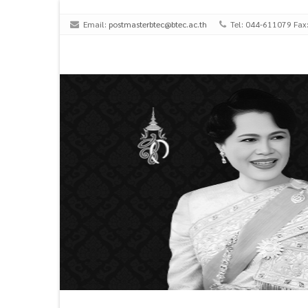
Email:
postmasterbtec@btec.ac.th
Tel: 044-611079 Fax