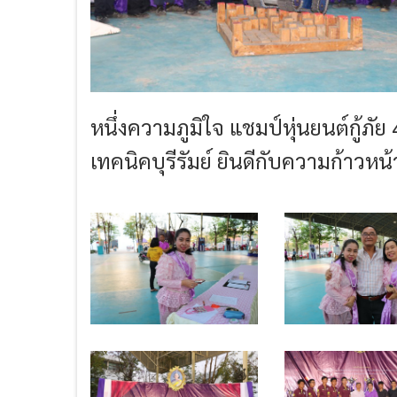
หนึ่งความภูมิใจ แชมป์หุ่นยนต์กู้ภ
เทคนิคบุรีรัมย์ ยินดีกับความก้าวหน้