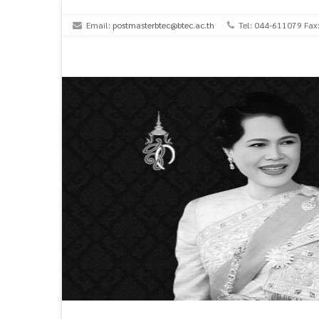
Email:
postmasterbtec@btec.ac.th
Tel: 044-611079 Fax