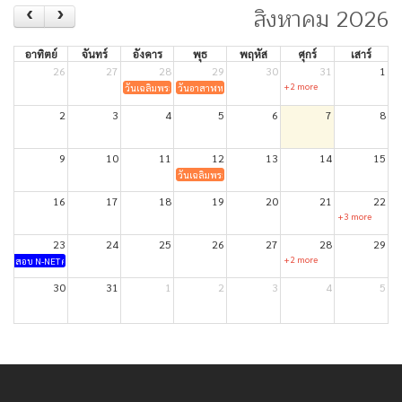
สิงหาคม 2026
อาทิตย์
จันทร์
อังคาร
พุธ
พฤหัส
ศุกร์
เสาร์
26
27
28
29
30
31
1
+2 more
วันเฉลิมพระชนมพรรษา สมเด็จพระเจ้าอยู่หัวมหาวชิราลงกรณ บดินทร
วันอาสาฬหบูชา
2
3
4
5
6
7
8
9
10
11
12
13
14
15
วันเฉลิมพระชนมพรรษาสมเด็จพระนางเจ้าสิริกิติ์ พระบร
16
17
18
19
20
21
22
+3 more
23
24
25
26
27
28
29
+2 more
สอบ N-NET ครั้งที่ 1/2569
30
31
1
2
3
4
5