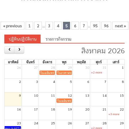
« previous
1
2
3
4
5
6
7
95
96
next »
...
..
ปฏิทินปฏิบัติงาน
รายการกิจกรรม
สิงหาคม 2026
อาทิตย์
จันทร์
อังคาร
พุธ
พฤหัส
ศุกร์
เสาร์
26
27
28
29
30
31
1
+2 more
วันเฉลิมพระชนมพรรษา สมเด็จพระเจ้าอยู่หัวมหาวชิราลงกรณ บดินทร
วันอาสาฬหบูชา
2
3
4
5
6
7
8
9
10
11
12
13
14
15
วันเฉลิมพระชนมพรรษาสมเด็จพระนางเจ้าสิริกิติ์ พระบร
16
17
18
19
20
21
22
+3 more
23
24
25
26
27
28
29
+2 more
สอบ N-NET ครั้งที่ 1/2569