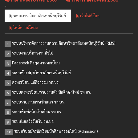
ระบบงาน วิทยาลัยเทคนิคบุรีรัมย์
เว็บไซต์อื่นๆ
ไฟล์ดาวน์โหลด
ระบบบริหารจัดการงานสถานศึกษาวิทยาลัยเทคนิคบุรีรัมย์ (RMS)
1
ระบบงานบริหารงานทั่วไป
2
Facebook Page งานทะเบียน
3
ระบบห้องสมุดวิทยาลัยเทคนิคบุรีรัมย์
4
ลงทะเบียน แก้กิจกรรม วท.บร.
5
ระบบลงทะเบียน/รายงานตัว นักศึกษาใหม่ วท.บร.
6
ระบบรายงานการเข้าแถว วท.บร.
7
ระบบพิมพ์สลิปเงินเดือน วท.บร
8
ระบบใบเสร็จรับเงิน วท.บร.
9
ระบบรับสมัครนักเรียนนักศึกษาออนไลน์ (Admission)
10