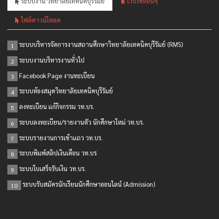
ระบบงาน วิทยาลัยเทคนิคบุรีรัมย์
เว็บไซต์อื่นๆ
ไฟล์ดาวน์โหลด
ระบบบริหารจัดการงานสถานศึกษาวิทยาลัยเทคนิคบุรีรัมย์ (RMS)
1
ระบบงานบริหารงานทั่วไป
2
Facebook Page งานทะเบียน
3
ระบบห้องสมุดวิทยาลัยเทคนิคบุรีรัมย์
4
ลงทะเบียน แก้กิจกรรม วท.บร.
5
ระบบลงทะเบียน/รายงานตัว นักศึกษาใหม่ วท.บร.
6
ระบบรายงานการเข้าแถว วท.บร.
7
ระบบพิมพ์สลิปเงินเดือน วท.บร
8
ระบบใบเสร็จรับเงิน วท.บร.
9
ระบบรับสมัครนักเรียนนักศึกษาออนไลน์ (Admission)
10