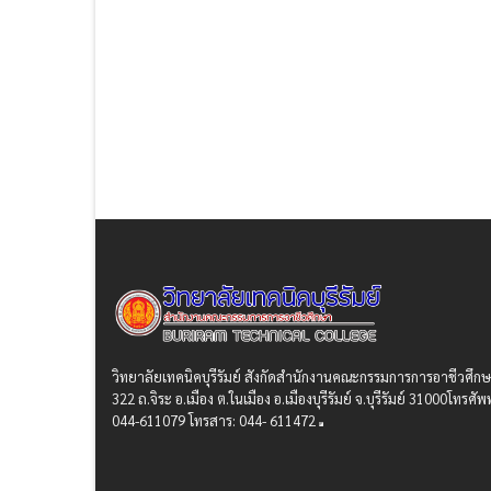
วิทยาลัยเทคนิคบุรีรัมย์ สังกัดสํานักงานคณะกรรมการการอาชีวศึก
322 ถ.จิระ อ.เมือง ต.ในเมือง อ.เมืองบุรีรัมย์ จ.บุรีรัมย์ 31000โทรศัพท
044-611079 โทรสาร: 044- 611472