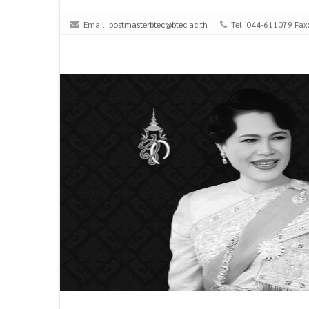
Email:
postmasterbtec@btec.ac.th
Tel: 044-611079 Fax