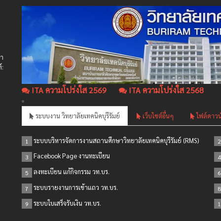
ษา
์:
ITA ความโปร่งใส 2569
ITA ความโปร่งใส 2568
ระบบงาน วิทยาลัยเทคนิคบุรีรัมย์
เว็บไซต์อื่นๆ
ไฟล์ดาวน
ระบบบริหารจัดการงานสถานศึกษาวิทยาลัยเทคนิคบุรีรัมย์ (RMS)
1
2
Facebook Page งานทะเบียน
3
4
ลงทะเบียน แก้กิจกรรม วท.บร.
5
6
ระบบรายงานการเข้าแถว วท.บร.
7
8
ระบบใบเสร็จรับเงิน วท.บร.
9
1