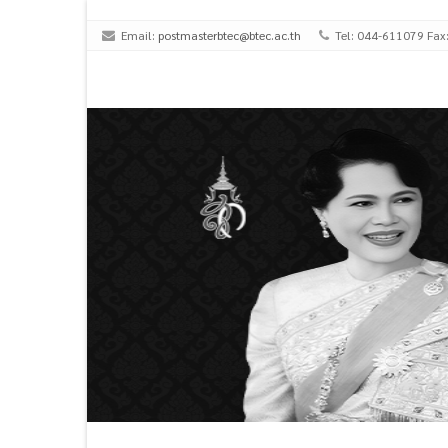
Email:
postmasterbtec@btec.ac.th
Tel: 044-611079 Fax