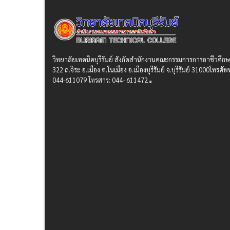
วิทยาลัยเทคนิคบุรีรัมย์ สังกัดสํานักงานคณะกรรมการการอาชีวศึก
322 ถ.จิระ อ.เมือง ต.ในเมือง อ.เมืองบุรีรัมย์ จ.บุรีรัมย์ 31000โทรศัพท
044-611079 โทรสาร: 044- 611472