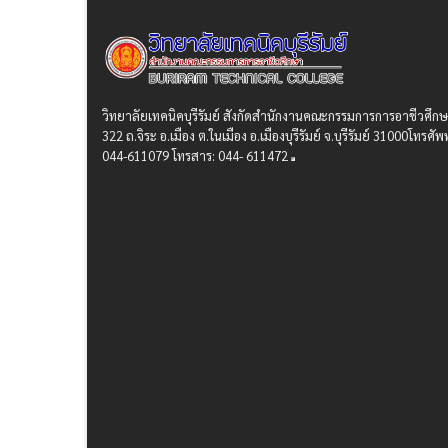
วิทยาลัยเทคนิคบุรีรัมย์ สังกัดสํานักงานคณะกรรมการการอาชีวศึก
322 ถ.จิระ อ.เมือง ต.ในเมือง อ.เมืองบุรีรัมย์ จ.บุรีรัมย์ 31000โทรศัพท
044-611079 โทรสาร: 044- 611472