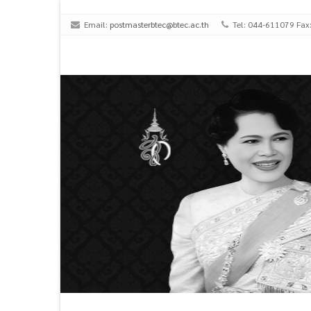
Email:
postmasterbtec@btec.ac.th
Tel: 044-611079 Fax