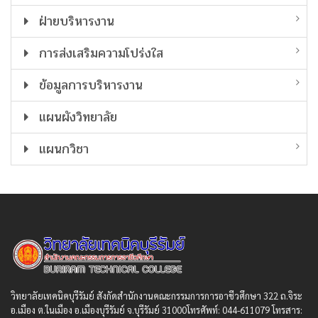
ฝ่ายบริหารงาน
การส่งเสริมความโปร่งใส
ข้อมูลการบริหารงาน
แผนผังวิทยาลัย
แผนกวิชา
วิทยาลัยเทคนิคบุรีรัมย์ สังกัดสํานักงานคณะกรรมการการอาชีวศึกษา 322 ถ.จิระ
อ.เมือง ต.ในเมือง อ.เมืองบุรีรัมย์ จ.บุรีรัมย์ 31000โทรศัพท์: 044-611079 โทรสาร: