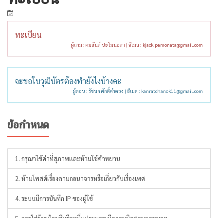
ทะเบียน
ผู้ถาม : คมสันต์ ปะโมนะตา | อีเมล :
kjack.pamonata@gmail.com
จะขอใบวุฒิบัตรต้องทำยังไงบ้างคะ
ผู้ตอบ : รัชนก ศักดิ์คำดวง | อีเมล :
kanratchanok11@gmail.com
ข้อกำหนด
1. กรุณาใช้คำที่สุภาพและห้ามใช้คำหยาบ
2. ห้ามโพสต์เรื่องลามกอนาจารหรือเกี่ยวกับเรื่องเพศ
4. ระบบมีการบันทึก IP ของผู้ใช้